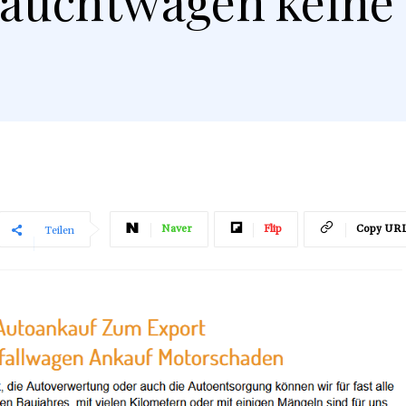
auchtwagen keine 
Naver
Flip
Copy UR
Teilen