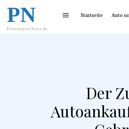
PN
Startseite
Auto u
Presseportal-News.de
Der Zu
Autoankauf