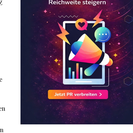
Z
e
en
an