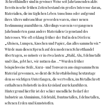
Schrotthändler sind in gewisser Weise seit Jahrtausenden aktiv.
Bereits in sehr frühen Zeiten bestand ein großes Interesse daran,
Materialien, die im täglichen Leben Ausschuss oder aufgrund
ihres Alters unbrauchbar geworden waren, einer neuen
Bestimmung zuzuführen. Allerdings waren in vergangenen
Jahrhunderten ganz andere Materialien Gegenstand des
Interesses. Wie oft erklang früher der Ruf in den Dörfern:
„Alteisen, Lumpen, Knochen und Papier, das alles sammeln wir.“
Würde man diesen Spruch auf den modernen Schrotthandel
übertragen, so müsste er in etwa lauten: „Stahl, Alu, Edelmetalle
und Glas, gebt her, wir nutzen das …“ Wurden früher
beispielsweise Seife, Kurz- und Tonwaren aus eingesammeltem
Material gewonnen, so dient die Schrottabholung heutzutage
dem so wichtigen Unterfangen, die wertvollen, im Metallschrott
enthaltenen Rohstoffe in den Kreislauf zurückzuführen.
Hintergrund hierfür ist der schier unendliche Bedarf der
Industrie an Aluminium, Edelstahl, Buntmetallen, Edelmetallen,
seltenen Erden und Kunststoffen.