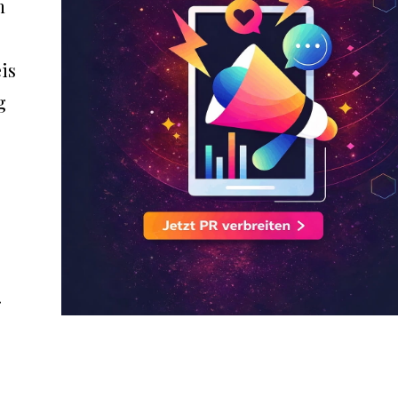
n
is
g