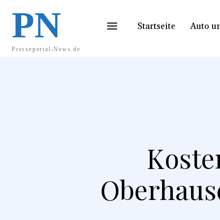
PN
Startseite
Auto u
Presseportal-News.de
Koste
Oberhause