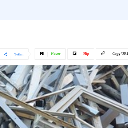
Naver
Flip
Copy UR
Teilen