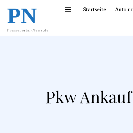
PN
Startseite
Auto u
Presseportal-News.de
Pkw Ankauf 