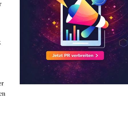
r
k
er
en