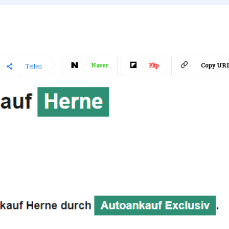
Naver
Flip
Copy UR
Teilen