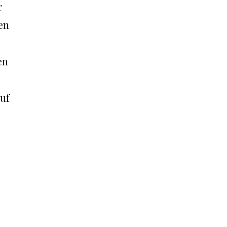
r
en
en
uf