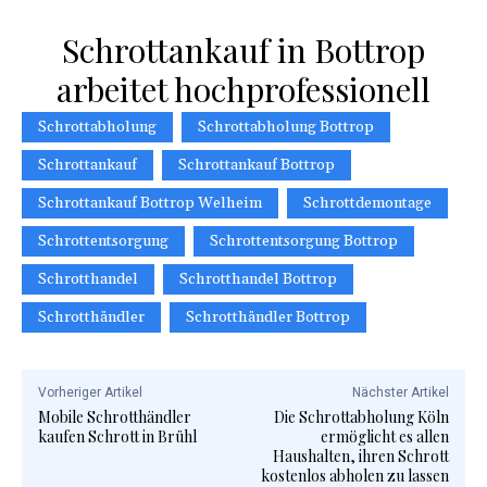
Schrottankauf in Bottrop
arbeitet hochprofessionell
Schrottabholung
Schrottabholung Bottrop
Schrottankauf
Schrottankauf Bottrop
Schrottankauf Bottrop Welheim
Schrottdemontage
Schrottentsorgung
Schrottentsorgung Bottrop
Schrotthandel
Schrotthandel Bottrop
Schrotthändler
Schrotthändler Bottrop
Vorheriger Artikel
Nächster Artikel
Mobile Schrotthändler
Die Schrottabholung Köln
kaufen Schrott in Brühl
ermöglicht es allen
Haushalten, ihren Schrott
kostenlos abholen zu lassen