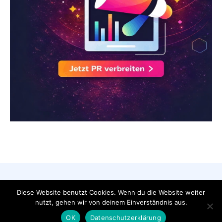
AGB
Datenschutzerklärung
FAQ
Diese Website benutzt Cookies. Wenn du die Website weiter
Impressum
Kontakt
nutzt, gehen wir von deinem Einverständnis aus.
Pressemeldung veröffentlichen
OK
Datenschutzerklärung