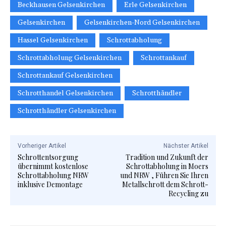
Beckhausen Gelsenkirchen
Erle Gelsenkirchen
Gelsenkirchen
Gelsenkirchen-Nord Gelsenkirchen
Hassel Gelsenkirchen
Schrottabholung
Schrottabholung Gelsenkirchen
Schrottankauf
Schrottankauf Gelsenkirchen
Schrotthandel Gelsenkirchen
Schrotthändler
Schrotthändler Gelsenkirchen
Vorheriger Artikel
Nächster Artikel
Schrottentsorgung
Tradition und Zukunft der
übernimmt kostenlose
Schrottabholung in Moers
Schrottabholung NRW
und NRW , Führen Sie Ihren
inklusive Demontage
Metallschrott dem Schrott-
Recycling zu