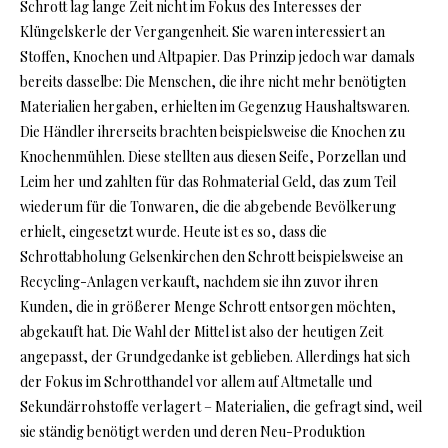
Schrott lag lange Zeit nicht im Fokus des Interesses der
Klüngelskerle der Vergangenheit. Sie waren interessiert an
Stoffen, Knochen und Altpapier. Das Prinzip jedoch war damals
bereits dasselbe: Die Menschen, die ihre nicht mehr benötigten
Materialien hergaben, erhielten im Gegenzug Haushaltswaren.
Die Händler ihrerseits brachten beispielsweise die Knochen zu
Knochenmühlen. Diese stellten aus diesen Seife, Porzellan und
Leim her und zahlten für das Rohmaterial Geld, das zum Teil
wiederum für die Tonwaren, die die abgebende Bevölkerung
erhielt, eingesetzt wurde. Heute ist es so, dass die
Schrottabholung Gelsenkirchen den Schrott beispielsweise an
Recycling-Anlagen verkauft, nachdem sie ihn zuvor ihren
Kunden, die in größerer Menge Schrott entsorgen möchten,
abgekauft hat. Die Wahl der Mittel ist also der heutigen Zeit
angepasst, der Grundgedanke ist geblieben. Allerdings hat sich
der Fokus im Schrotthandel vor allem auf Altmetalle und
Sekundärrohstoffe verlagert – Materialien, die gefragt sind, weil
sie ständig benötigt werden und deren Neu-Produktion