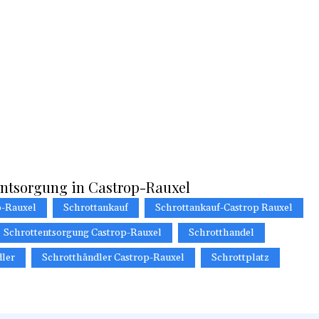
entsorgung in Castrop-Rauxel
p-Rauxel
Schrottankauf
Schrottankauf-Castrop Rauxel
Schrottentsorgung Castrop-Rauxel
Schrotthandel
ler
Schrotthändler Castrop-Rauxel
Schrottplatz