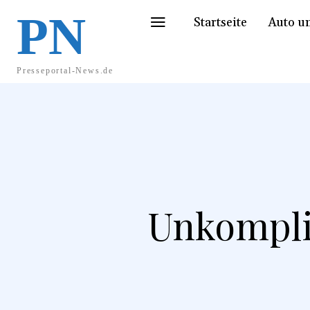
PN
Startseite
Auto u
Presseportal-News.de
Unkompli