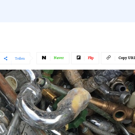
Naver
Flip
Copy UR
Teilen