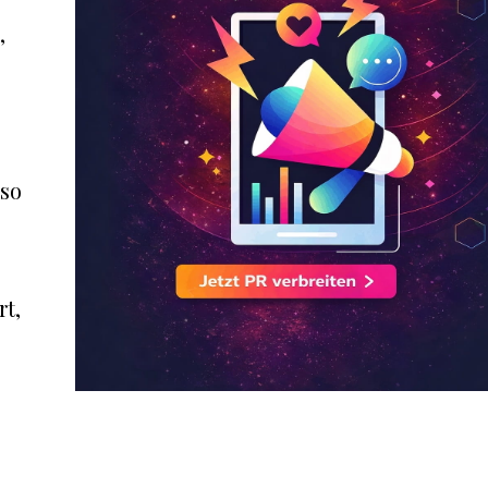
,
mso
rt,