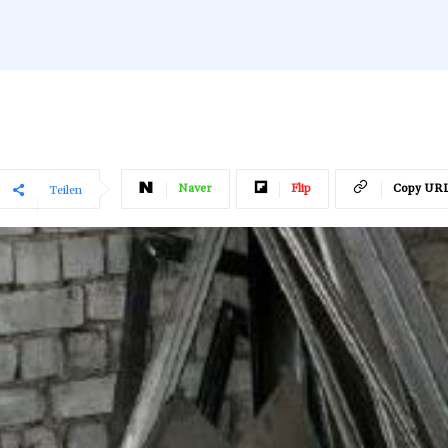
Naver
Flip
Copy UR
Teilen