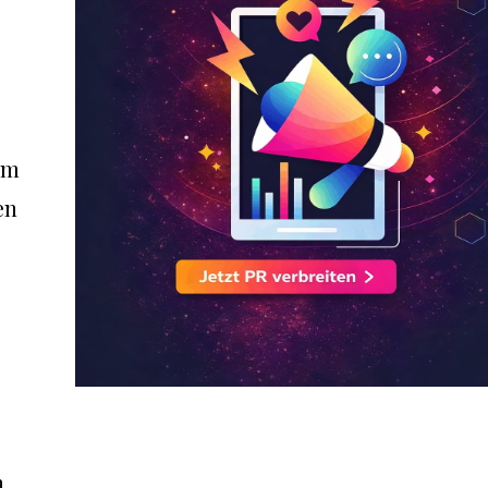
im
en
h