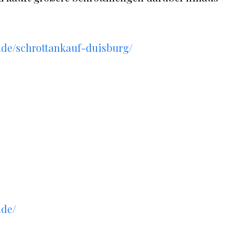
v.de/schrottankauf-duisburg/
e
.de/