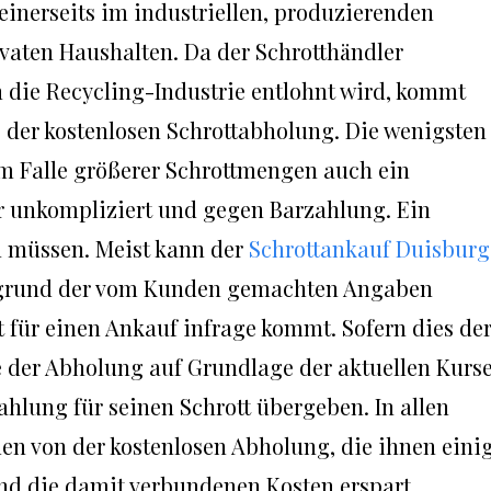
 einerseits im industriellen, produzierenden
ivaten Haushalten. Da der Schrotthändler
h die Recycling-Industrie entlohnt wird, kommt
s der kostenlosen Schrottabholung. Die wenigsten
im Falle größerer Schrottmengen auch ein
r unkompliziert und gegen Barzahlung. Ein
tun müssen. Meist kann der
Schrottankauf Duisburg
ufgrund der vom Kunden gemachten Angaben
t für einen Ankauf infrage kommt. Sofern dies de
ge der Abholung auf Grundlage der aktuellen Kurs
hlung für seinen Schrott übergeben. In allen
den von der kostenlosen Abholung, die ihnen eini
nd die damit verbundenen Kosten erspart.