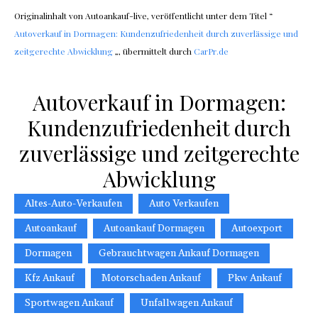
Originalinhalt von Autoankauf-live, veröffentlicht unter dem Titel “
Autoverkauf in Dormagen: Kundenzufriedenheit durch zuverlässige und
zeitgerechte Abwicklung
„, übermittelt durch
CarPr.de
Autoverkauf in Dormagen:
Kundenzufriedenheit durch
zuverlässige und zeitgerechte
Abwicklung
Altes-Auto-Verkaufen
Auto Verkaufen
Autoankauf
Autoankauf Dormagen
Autoexport
Dormagen
Gebrauchtwagen Ankauf Dormagen
Kfz Ankauf
Motorschaden Ankauf
Pkw Ankauf
Sportwagen Ankauf
Unfallwagen Ankauf