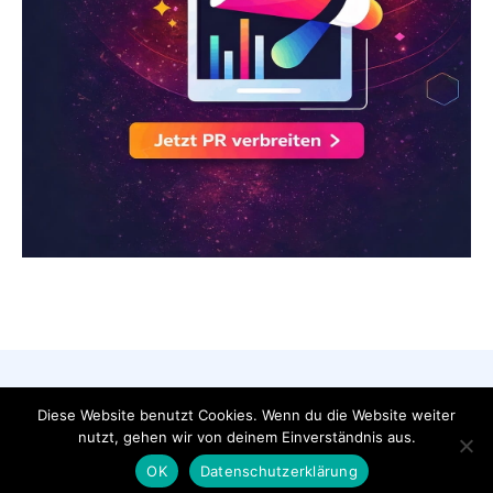
AGB
Datenschutzerklärung
FAQ
Diese Website benutzt Cookies. Wenn du die Website weiter
Impressum
Kontakt
nutzt, gehen wir von deinem Einverständnis aus.
Pressemeldung veröffentlichen
OK
Datenschutzerklärung