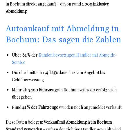
in Bochum direkt angekauft – davon rund
1.000 inklusive
Abmeldung
.
Autoankauf mit Abmeldung in
Bochum: Das sagen die Zahlen
Über
82 %
der
Kunden bevorzugen Händler mit Abmelde-
Service
Durchschnittlich
1,4 Tage
dauert es von Angebot bis
Geldüberweisung
Mehr als
3.100 Fahrzeuge
in Bochum seit 2020 erfolgreich
übergeben
Rund
42 % der Fahrzeuge
wurden noch angemeldet verkauft
Diese Daten belegen:
Verkauf mit Abmeldung ist in Bochum
Standard geworden
– sofern der richtige Händler gewählt wird.