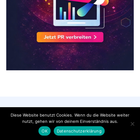
AGB
Datenschutzerklärung
FAQ
Diese Website benutzt Cookies. Wenn du die Website weiter
Impressum
Kontakt
nutzt, gehen wir von deinem Einverständnis aus.
Pressemeldung veröffentlichen
OK
Datenschutzerklärung