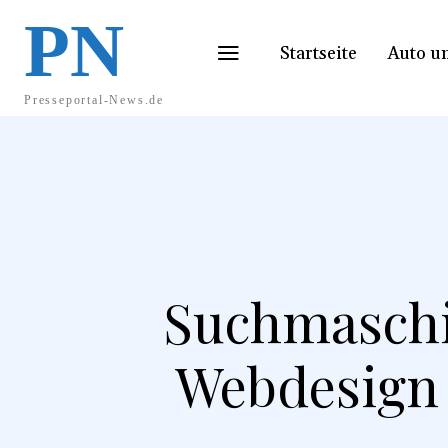
PN
Startseite
Auto u
Presseportal-News.de
Suchmaschi
Webdesign 