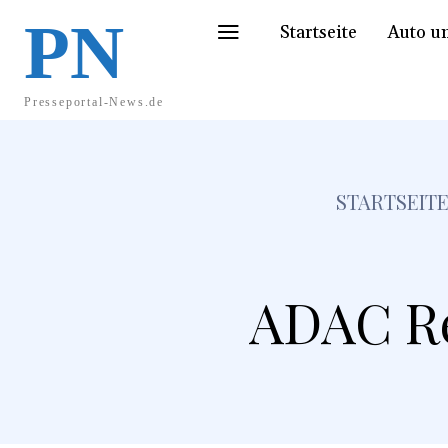
PN
Startseite
Auto u
Presseportal-News.de
STARTSEIT
ADAC Re