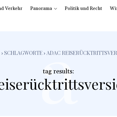
nd Verkehr
Panorama
Politik und Recht
Wir
a
E
SCHLAGWORTE
ADAC REISERÜCKTRITTSVE
tag results:
iserücktrittsvers