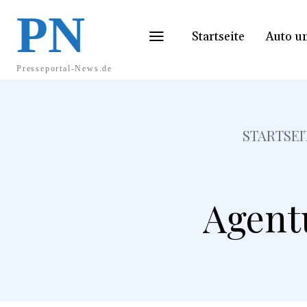
PN
Startseite
Auto u
Presseportal-News.de
STARTSEI
Agent