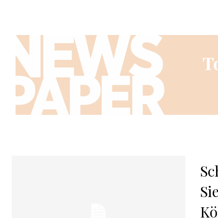
Sc
Si
Kö