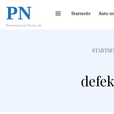
PN
Startseite
Auto u
Presseportal-News.de
STARTSE
defek