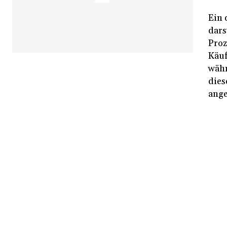
Ein 
dars
Proz
Käuf
währ
dies
ang