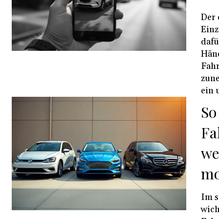
Der 
Einz
dafü
Händ
Fahr
zune
ein 
So
Fa
we
mo
Im s
wich