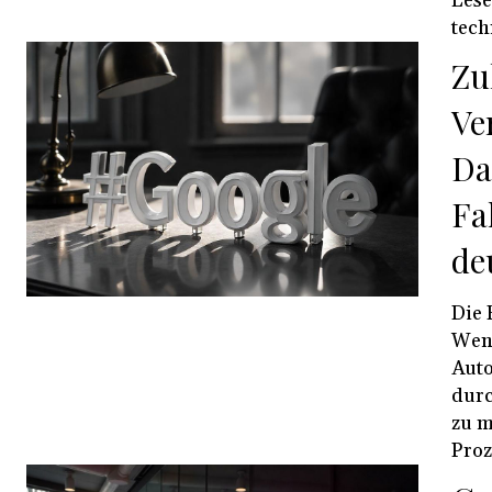
Lese
tech
Zu
Ve
Da
Fa
de
Die 
Wend
Auto
durc
zu m
Proz