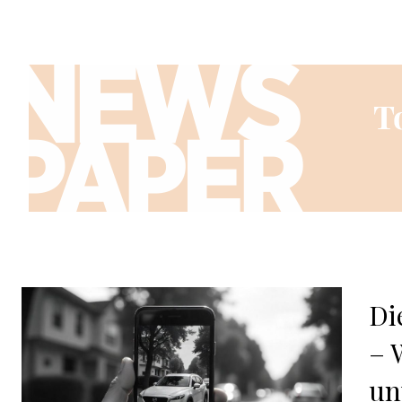
Di
– 
un