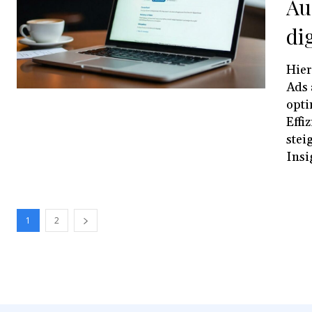
Au
di
Hier
Ads 
opti
Effi
stei
Insi
1
2