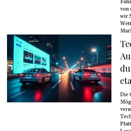
Fahr
von 
wir 
Wett
Mar
Te
Au
du
et
Die 
Mögl
verm
Tech
Plat