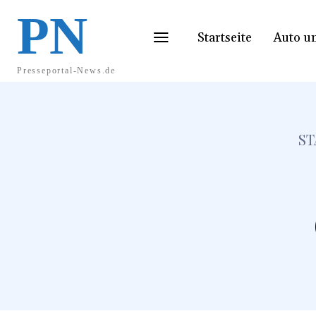
PN
Startseite
Auto u
Presseportal-News.de
ST