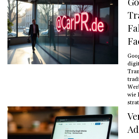
Go
Tr
Fa
Fa
Goog
digi
Tran
trad
Werb
wie 
stra
Ve
Ad