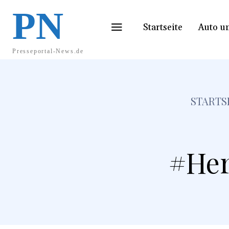
PN
Startseite
Auto u
Presseportal-News.de
STARTS
#Her