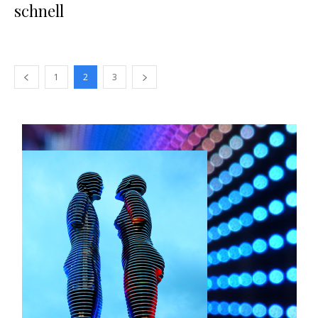
schnell
1
2
3