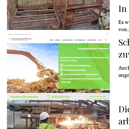
In
Es w
von..
Sc
zu
Auch
Di
ar