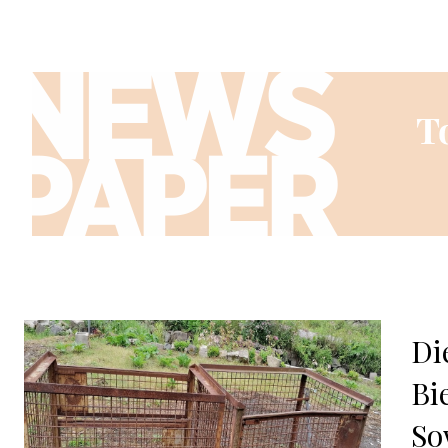
Di
Bi
So