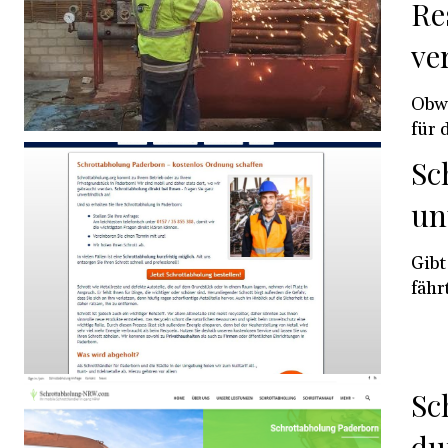
Re
ve
Obwo
für d
Sc
un
Gibt
fährt
Sc
du