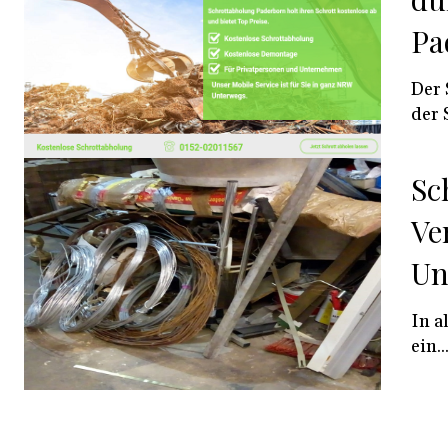
Pa
Der 
der 
Sc
Ve
Un
In a
ein..