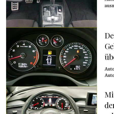
ausm
De
Ge
üb
Auto
Auto
Mi
de