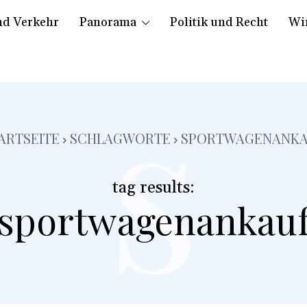
nd Verkehr
Panorama
Politik und Recht
Wir
s
ARTSEITE
SCHLAGWORTE
SPORTWAGENANK
tag results:
sportwagenankau