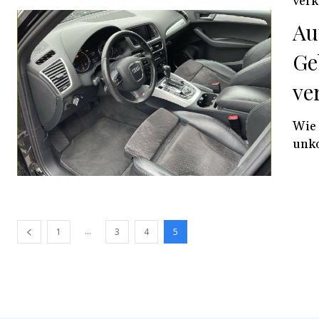
verk
Au
Ge
ve
Wie 
unko
...
1
3
4
5