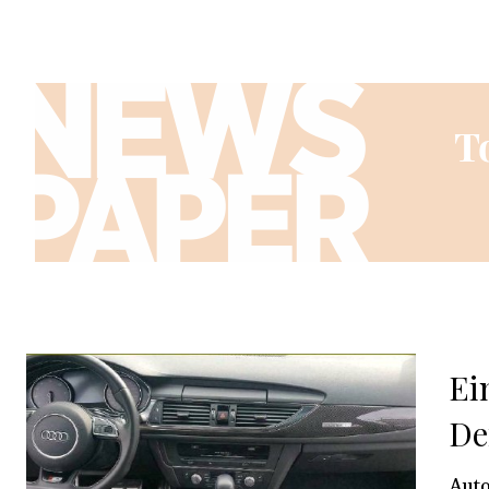
Ei
De
Auto