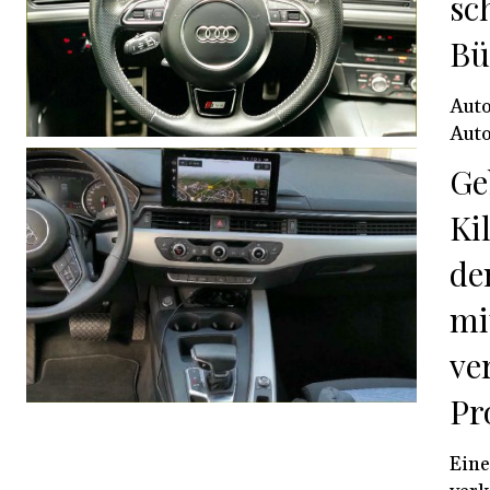
sc
Bü
Auto
Auto
Ge
Ki
de
mi
ve
Pr
Eine