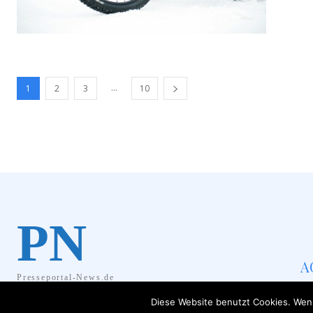
...
1
2
3
10
PN
A
Presseportal-News.de
Diese Website benutzt Cookies. Wenn