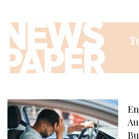
En
Au
Bu