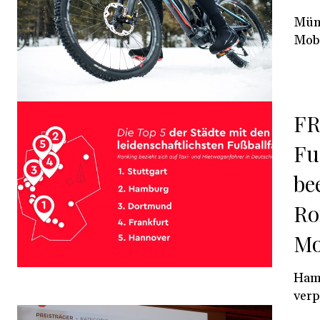
München - - Verbrauc
Mobi
FR
Fu
be
Ro
Mo
Hamburg - Das entsch
verp