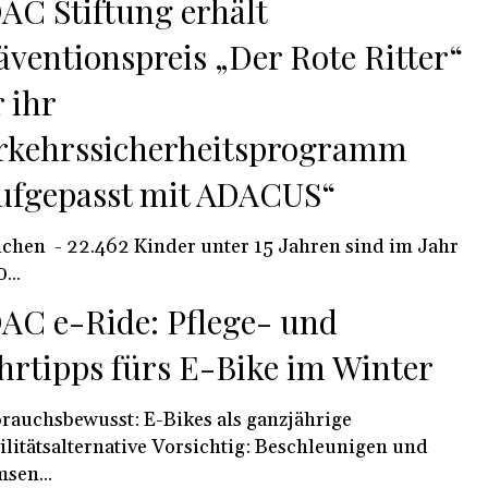
AC Stiftung erhält
äventionspreis „Der Rote Ritter“
r ihr
rkehrssicherheitsprogramm
ufgepasst mit ADACUS“
nder unter 15 Jahren sind im Jahr
...
AC e-Ride: Pflege- und
hrtipps fürs E-Bike im Winter
rauchsbewusst: E-Bikes als ganzjährige
alternative Vorsichtig: Beschleunigen und
sen...