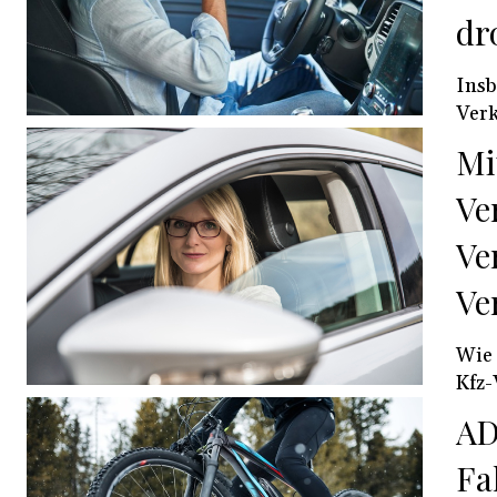
dr
Insb
Verk
Mi
Ve
Ve
Ve
Wie 
Kfz-
AD
Fa