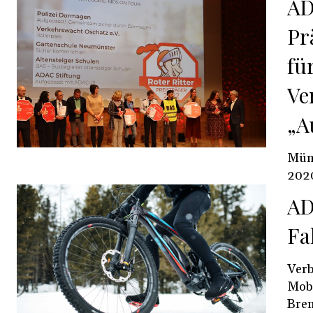
AD
Pr
fü
Ve
„A
München - 22.462 Ki
2020
AD
Fa
Verb
Mobilitäts
Brem