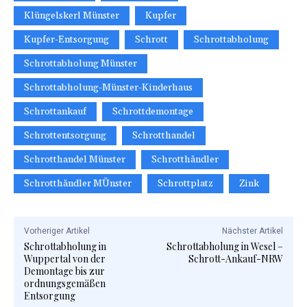
Klüngelskerl Münster
Kupfer
Kupfer-Entsorgung
Schrott
Schrottabholung
Schrottabholung Münster
Schrottabholung-Münster-Kinderhaus
Schrottankauf
Schrottdemontage
Schrottentsorgung
Schrotthandel
Schrotthandel Münster
Schrotthändler
Schrotthändler MÜnster
Schrottplatz
Zink
Vorheriger Artikel
Nächster Artikel
Schrottabholung in
Schrottabholung in Wesel –
Wuppertal von der
Schrott-Ankauf-NRW
Demontage bis zur
ordnungsgemäßen
Entsorgung