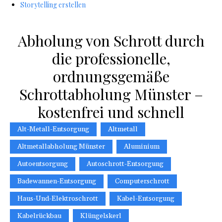
Storytelling erstellen
Abholung von Schrott durch
die professionelle,
ordnungsgemäße
Schrottabholung Münster –
kostenfrei und schnell
Alt-Metall-Entsorgung
Altmetall
Altmetallabholung Münster
Aluminium
Autoentsorgung
Autoschrott-Entsorgung
Badewannen-Entsorgung
Computerschrott
Haus-Und-Elektroschrott
Kabel-Entsorgung
Kabelrückbau
Klüngelskerl