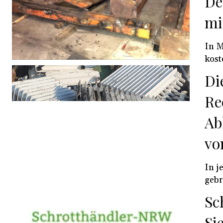
De
mi
In M
kost
Di
Re
Ab
vo
In j
gebr
Sc
Si