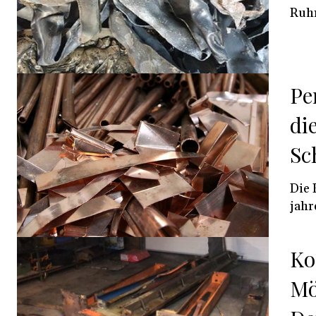
Ruhr
Pe
di
Sc
Die 
jahr
Ko
Mö