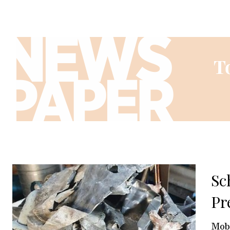
Sc
Pr
Mobi