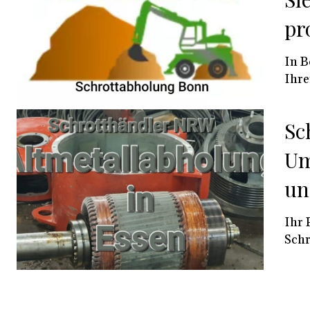
pr
In B
Ihre
Sc
Um
un
Ihr 
Schr