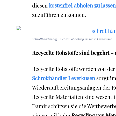
diesen
kostenfrei abholen zu lassen
zuzuführen zu können.
schrotthändler.org – Schrott abholung lassen in Leverkusen
Recycelte Rohstoffe sind begehrt – 
Recycelte Rohstoffe werden von der
Schrotthändler Leverkusen
sorgt i
Wiederaufbereitungsanlagen der Reg
Recycelte Materialien sind wesentl
Damit schützen sie die Wettbewerbs
Ein Vorteil beim
Recycling von Meta