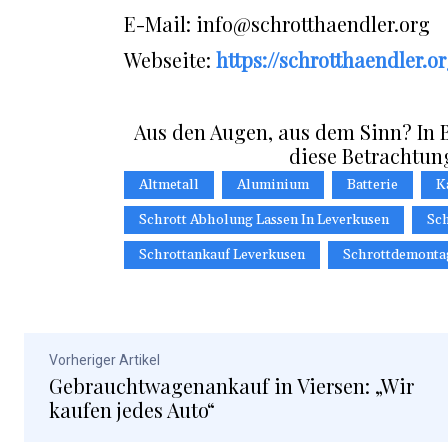
E-Mail: info@schrotthaendler.org
Webseite:
https://schrotthaendler.or
Aus den Augen, aus dem Sinn? In B
diese Betrachtun
Altmetall
Aluminium
Batterie
K
Schrott Abholung Lassen In Leverkusen
Sch
Schrottankauf Leverkusen
Schrottdemonta
Vorheriger Artikel
Gebrauchtwagenankauf in Viersen: „Wir
kaufen jedes Auto“