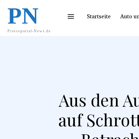
PN
Startseite
Auto u
Presseportal-News.de
Aus den A
auf Schrot