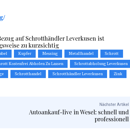
g/
ezug auf Schrotthändler Leverkusen ist
gsweise zu kurzsichtig
abel
Kupfer
Messing
Metallhandel
Schrott
rott Kostenfrei Abholen Zu Lassen
Schrottabholung Leverkusen
ge
Schrotthandel
Schrotthändler Leverkusen
Zink
Nächster Artikel
Autoankauf-live in Wesel: schnell und
professionell