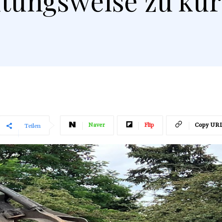
tungsweise zu kur
Naver
Flip
Copy UR
Teilen