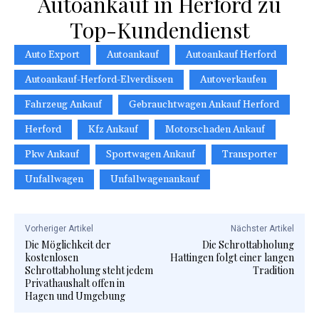
Autoankauf in Herford zu
Top-Kundendienst
Auto Export
Autoankauf
Autoankauf Herford
Autoankauf-Herford-Elverdissen
Autoverkaufen
Fahrzeug Ankauf
Gebrauchtwagen Ankauf Herford
Herford
Kfz Ankauf
Motorschaden Ankauf
Pkw Ankauf
Sportwagen Ankauf
Transporter
Unfallwagen
Unfallwagenankauf
Vorheriger Artikel
Nächster Artikel
Die Möglichkeit der
Die Schrottabholung
kostenlosen
Hattingen folgt einer langen
Schrottabholung steht jedem
Tradition
Privathaushalt offen in
Hagen und Umgebung