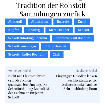
Tradition der Rohstoff-
Sammlungen zurück
Altmetall
Aluminium
Batterie
Kabel
Kupfer
Messing
Metallhandel
Schrott
Schrottabholung Bochum
Schrottankauf Bochum
Schrottdemontage
Schrotthandel
Schrotthändler Bochum
Zink
Vorheriger Artikel
Nächster Artikel
Nicht nur Elektroschrott
Eingängige Melodien lenken
erfordert einen
auch heutzutage die
qualifizierten Umgang: Die
Aufmerksamkeit auf die
Schrottabholung Bocholt ist
Schrottabholung Bonn
der Fachmann für jeden
Schrott