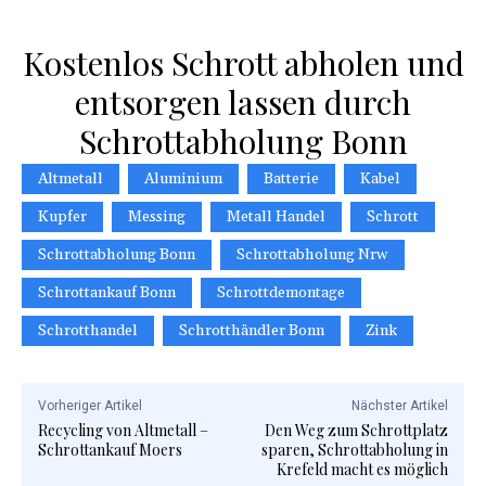
Kostenlos Schrott abholen und
entsorgen lassen durch
Schrottabholung Bonn
Altmetall
Aluminium
Batterie
Kabel
Kupfer
Messing
Metall Handel
Schrott
Schrottabholung Bonn
Schrottabholung Nrw
Schrottankauf Bonn
Schrottdemontage
Schrotthandel
Schrotthändler Bonn
Zink
Vorheriger Artikel
Nächster Artikel
Recycling von Altmetall –
Den Weg zum Schrottplatz
Schrottankauf Moers
sparen, Schrottabholung in
Krefeld macht es möglich