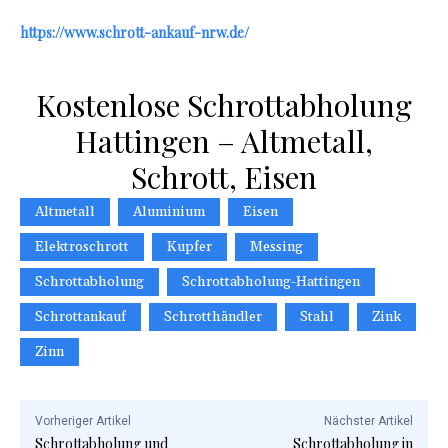
https://www.schrott-ankauf-nrw.de/
Kostenlose Schrottabholung
Hattingen – Altmetall,
Schrott, Eisen
Altmetall
Aluminium
Eisen
Elektroschrott
Kupfer
Messing
Schrottabholung
Schrottabholung-Hattingen
Schrottankauf
Schrotthändler
Stahl
Zink
Zinn
Vorheriger Artikel
Nächster Artikel
Schrottabholung und
Schrottabholung in