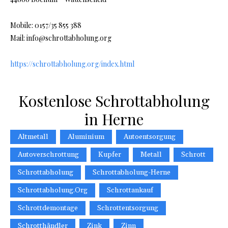
Mobile: 0157/35 855 388
Mail: info@schrottabholung.org
https://schrottabholung.org/index.html
Kostenlose Schrottabholung
in Herne
Altmetall
Aluminium
Autoentsorgung
Autoverschrottung
Kupfer
Metall
Schrott
Schrottabholung
Schrottabholung-Herne
Schrottabholung.org
Schrottankauf
Schrottdemontage
Schrottentsorgung
Schrotthändler
Zink
Zinn