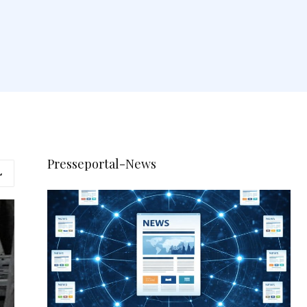
e
Presseportal-News
L