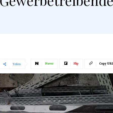
Gewerbetreibend
Naver
Flip
Copy UR
Teilen