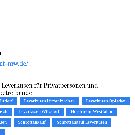
e
uf-nrw.de/
 Leverkusen für Privatpersonen und
betreibende
Hitdorf
Leverkusen Lützenkirchen
Leverkusen Opladen
usch
Leverkusen Wiesdorf
Nordrhein-Westfalen
usen
Schrottankauf
Schrottankauf Leverkusen