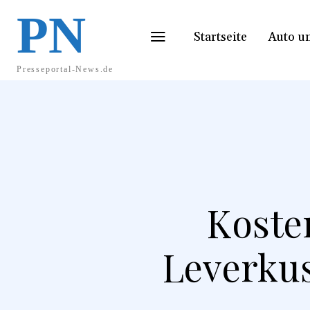
PN
Startseite
Auto u
Presseportal-News.de
Koste
Leverkus