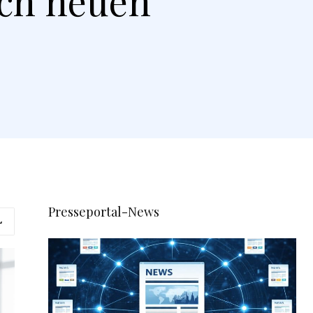
ach neuen
Presseportal-News
L