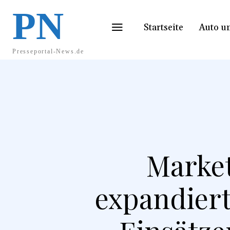
PN
Startseite
Auto u
Presseportal-News.de
Market
expandiert