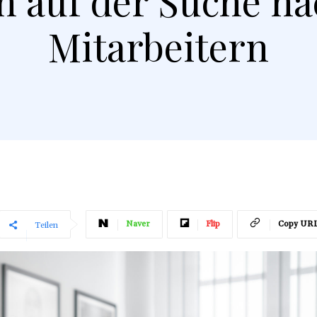
n auf der Suche n
Mitarbeitern
Naver
Flip
Copy UR
Teilen