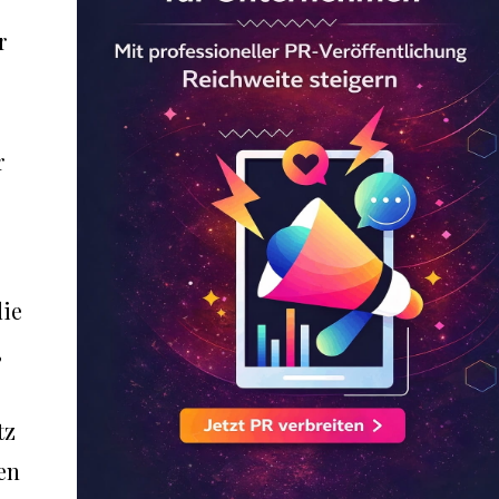
r
r
die
,
tz
en