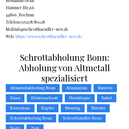
Mohamad Helal
Hammer Str,66
44866_Bochum
Telefon:015208789118
Meil:info@schrotthaendler-nrw.de
Web:
https://www.schrotthaendler-nrw.de/
Schrottabholung Bonn:
Abholung von Altmetall
spezialisiert
Altmetallabholung Bonn
Aluminium
Batterie
Eisen
Elektroschrott
Heizkörper
Kabel
Kostenlose
Kupfer
Messing
Metalle
Schrottabholung Bonn
Schrotthändler Bonn
Stahl
Zink