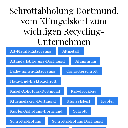
Schrottabholung Dortmund,
vom Klüngelskerl zum
wichtigen Recycling-
Unternehmen
Alt-Metall-Entsorgung
Altmetall
Altmetallabholung-Dortmund
Aluminium
Badewannen-Entsorgung
Computerschrott
Haus-Und-Elektroschrott
Kabel-Abholung-Dortmund
Kabelrückbau
Kluengelskerl-Dortmund
Klüngelskerl
Kupfer
Kupfer-Abholung-Dortmund
Schrott
Schrottabholung
Schrottabholung Dortmund