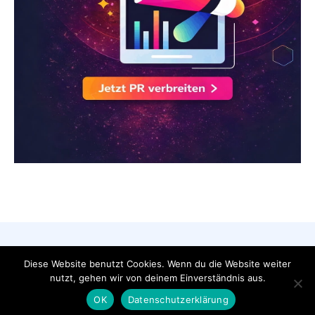
AGB
Datenschutzerklärung
FAQ
Diese Website benutzt Cookies. Wenn du die Website weiter
Impressum
Kontakt
nutzt, gehen wir von deinem Einverständnis aus.
Pressemeldung veröffentlichen
OK
Datenschutzerklärung