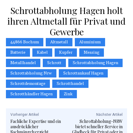
Schrottabholung Hagen holt
ihren Altmetall für Privat und
Gewerbe
44866 Bochum
Altmetall
Aluminium
Batterie
Kabel
Kupfer
Messing
Metallhandel
Schrott
Schrottabholung Hagen
Schrottabholung Nrw
Schrottankauf Hagen
Schrottdemontage
Schrotthandel
Schrotthändler Hagen
Zink
Vorheriger Artikel
Nächster Artikel
Fachliche Expertise und ein
Schrottabholung-NRW
ausdrücklicher
bietet schneller Service in
Sachmängelverzicht
Gladbeck für Privat oder in