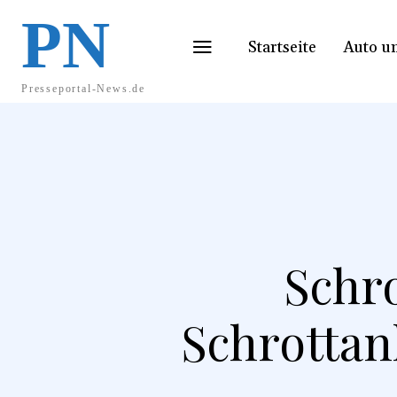
PN
Startseite
Auto u
Presseportal-News.de
Schr
Schrottan