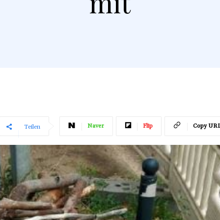
mit
Naver
Flip
Copy UR
Teilen