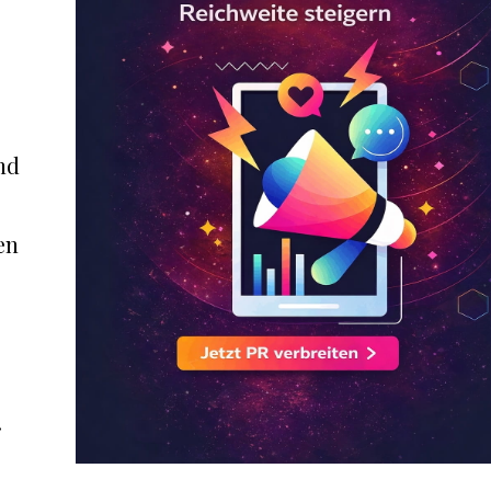
nd
en
r