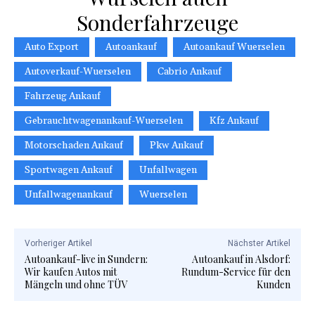
Sonderfahrzeuge
Auto Export
Autoankauf
Autoankauf Wuerselen
Autoverkauf-Wuerselen
Cabrio Ankauf
Fahrzeug Ankauf
Gebrauchtwagenankauf-Wuerselen
Kfz Ankauf
Motorschaden Ankauf
Pkw Ankauf
Sportwagen Ankauf
Unfallwagen
Unfallwagenankauf
Wuerselen
Vorheriger Artikel
Nächster Artikel
Autoankauf-live in Sundern:
Autoankauf in Alsdorf:
Wir kaufen Autos mit
Rundum-Service für den
Mängeln und ohne TÜV
Kunden