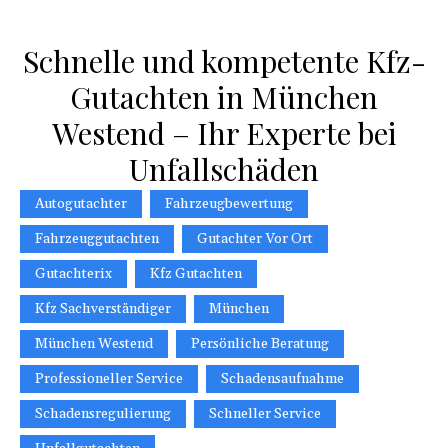
Schnelle und kompetente Kfz-
Gutachten in München
Westend – Ihr Experte bei
Unfallschäden
Autogutachter
Fahrzeugbewertung
Fahrzeuggutachten
Gutachter Vor Ort
Gutachterix
Kfz Gutachten
Kfz Sachverständiger
München
München Westend
Persönliche Beratung
Professioneller Service
Schadensaufnahme
Schadensregulierung
Schneller Service