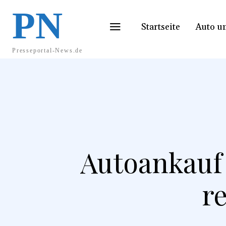
PN
Startseite
Auto u
Presseportal-News.de
Autoankauf 
r