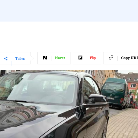
Naver
Flip
Copy UR
Teilen