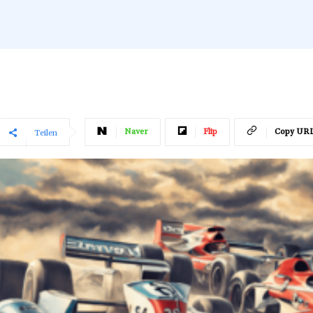
Naver
Flip
Copy UR
Teilen