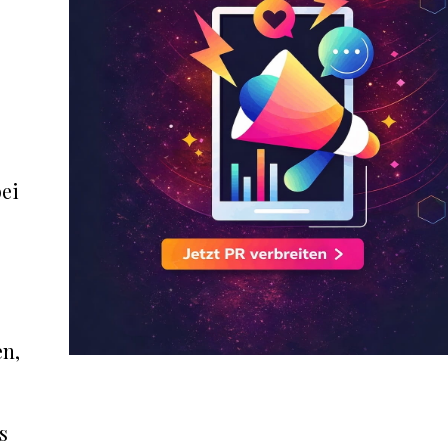
bei
en,
s