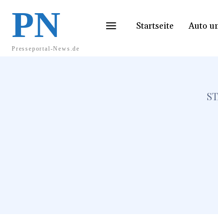
PN
Startseite
Auto u
Presseportal-News.de
ST