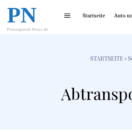
PN
Startseite
Auto u
Presseportal-News.de
STARTSEITE
S
Abtranspo