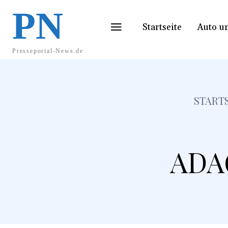
PN
Startseite
Auto u
Presseportal-News.de
START
ADAC