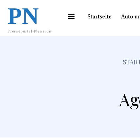
PN
Startseite
Auto u
Presseportal-News.de
STAR
Ag