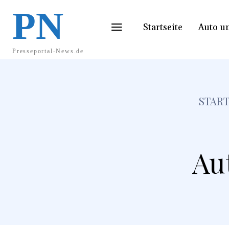
PN
Startseite
Auto u
Presseportal-News.de
START
Au