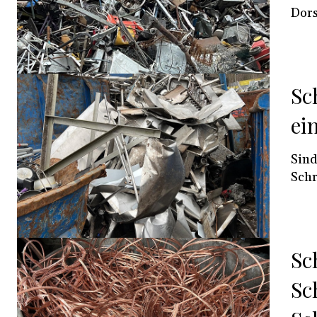
Dors
Sc
ei
Sind
Schro
Sc
Sc