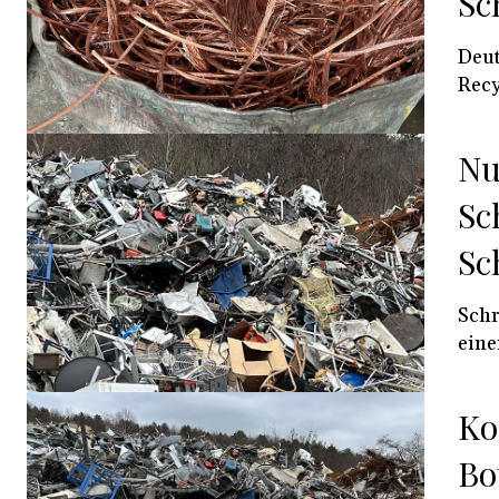
Sc
Deut
Recy
Nu
Sc
Sc
Schr
eine
Ko
Bo