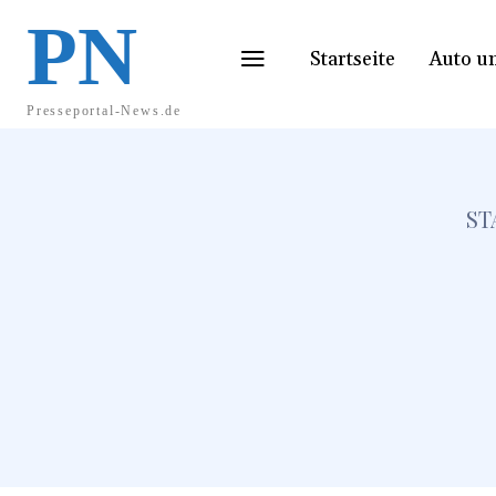
PN
Startseite
Auto u
Presseportal-News.de
ST