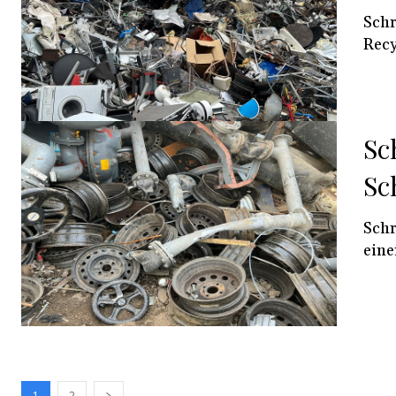
Schr
Recy
Sc
Sc
Schr
eine
1
2