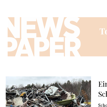
Ei
Sc
Scho