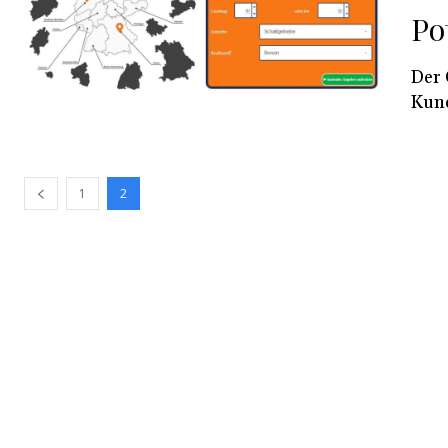
Po
Der 
Kund
1
2