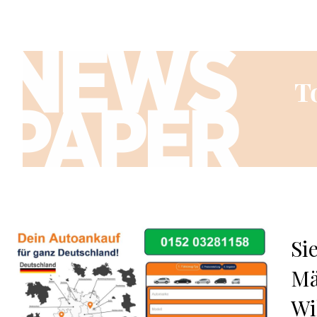
Si
Mä
Wi