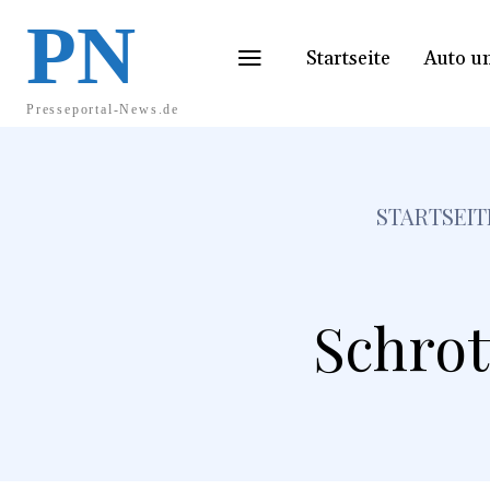
PN
Startseite
Auto u
Presseportal-News.de
STARTSEIT
Schrot