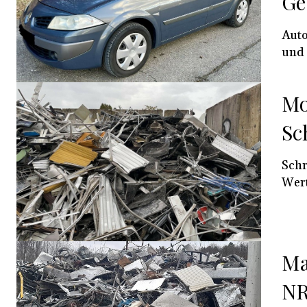
Ge
Auto
und 
Mo
Sc
Schr
Wert
Ma
NR