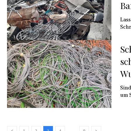
Ba
Lass
Schr
Sc
sc
Wu
Sind
um S
...
1
2
3
4
9