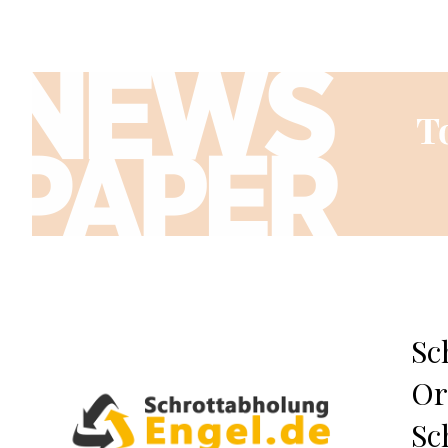
Sc
Or
Sc